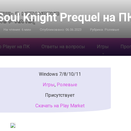
Soul Knight Prequel на П
На чтение:
6 мин
Опубликовано:
06.06.2023
Рубрика:
Ролевые
 Player на ПК
Ответы на вопросы
Игры
Про
Windows 7/8/10/11
Игры
,
Ролевые
Присутствует
Скачать на Play Market