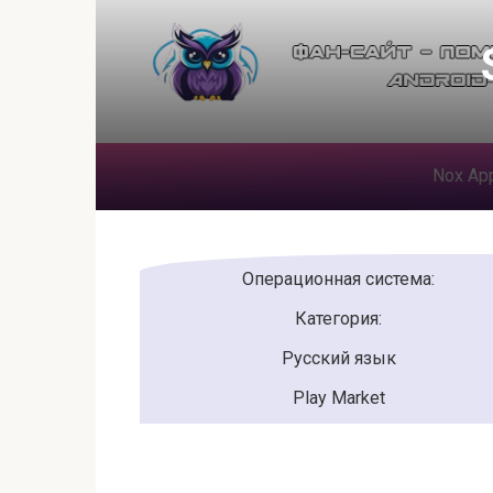
Перейти
к
контенту
Nox App
Операционная система:
Категория:
Русский язык
Play Market