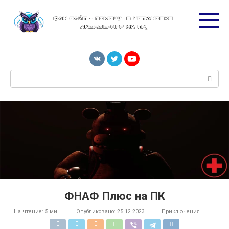
Перейти
к
контенту
Поиск:
ФНАФ Плюс на ПК
На чтение:
5 мин
Опубликовано:
25.12.2023
Приключения