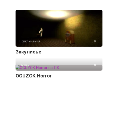
Приключения
0
Закулисье
Экшен
0
OGUZOK Horror