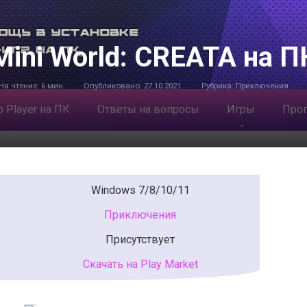
Mini World: CREATA на П
На чтение:
6 мин
Опубликовано:
27.10.2021
Рубрика:
Приключения
 Player на ПК
Ответы на вопросы
Игры
Про
Windows 7/8/10/11
Приключения
Присутствует
Скачать на Play Market