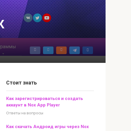
К
граммы
Стоит знать
Как зарегистрироваться и создать
аккаунт в Nox App Player
Ответы на вопросы
Как скачать Андроид игры через Nox