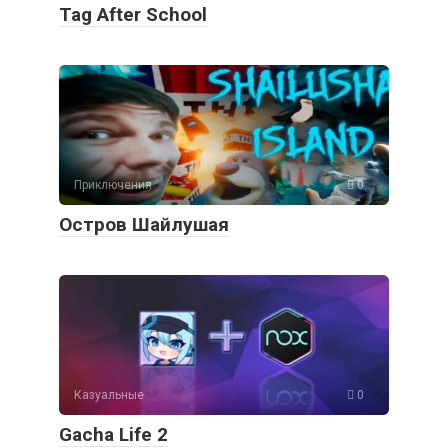
Tag After School
Приключения
0
Остров Шайлушая
Казуальные
0
Gacha Life 2