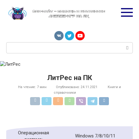
Перейти
к
контенту
Поиск:
ЛитРес на ПК
На чтение:
7 мин
Опубликовано:
24.11.2021
Книги и
справочники
Операционная
Windows 7/8/10/11