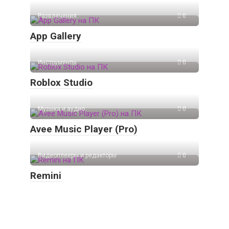
Развлечения
0
App Gallery
Инструменты
0
Roblox Studio
Музыка и аудио
0
Avee Music Player (Pro)
Видеоплееры и редакторы
0
Remini