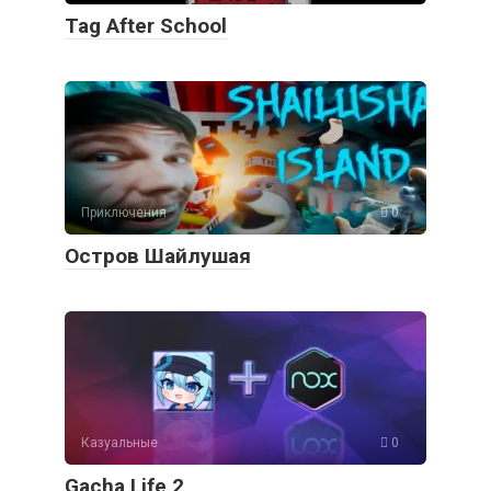
Tag After School
Приключения
0
Остров Шайлушая
Казуальные
0
Gacha Life 2