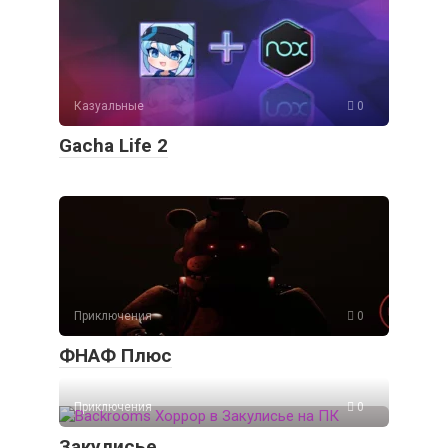
Казуальные
0
Gacha Life 2
Приключения
0
ФНАФ Плюс
Приключения
0
Закулисье