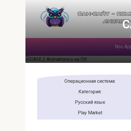
Перейти
к
контенту
C
Nox App
Операционная система:
Категория:
Русский язык
Play Market