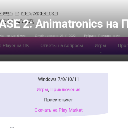
ASE 2: Animatronics на 
На чтение:
6 мин
Опубликовано:
21.11.2022
Рубрика:
Приключения
 Player на ПК
Ответы на вопросы
Игры
Про
Windows 7/8/10/11
Игры
,
Приключения
Присутствует
Скачать на Play Market