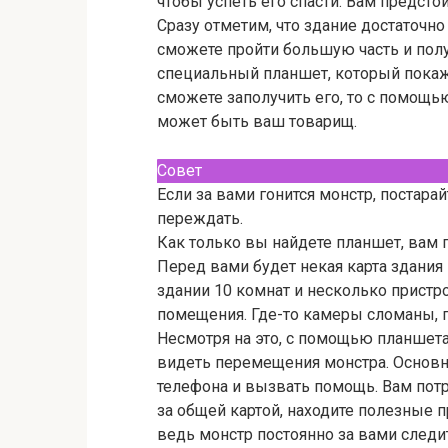
чтобы успеть его спасти. Вам предсто
Сразу отметим, что здание достаточн
сможете пройти большую часть и полу
специальный планшет, который покаж
сможете заполучить его, то с помощь
может быть ваш товарищ.
Совет
Если за вами гонится монстр, постара
переждать.
Как только вы найдете планшет, вам 
Перед вами будет некая карта здания
здании 10 комнат и несколько пристр
помещения. Где-то камеры сломаны, п
Несмотря на это, с помощью планшета
видеть перемещения монстра. Основно
телефона и вызвать помощь. Вам потре
за общей картой, находите полезные 
ведь монстр постоянно за вами следит