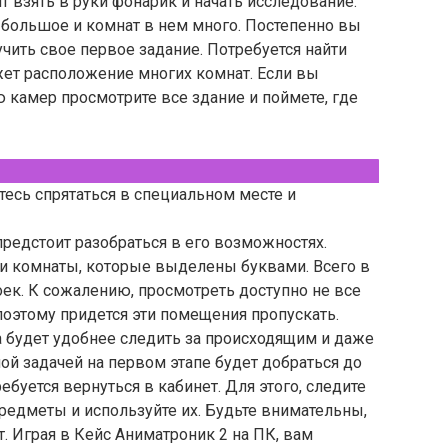
ит взять в руки фонарик и начать исследование.
о большое и комнат в нем много. Постепенно вы
чить свое первое задание. Потребуется найти
ет расположение многих комнат. Если вы
ю камер просмотрите все здание и поймете, где
йтесь спрятаться в специальном месте и
предстоит разобраться в его возможностях.
 и комнаты, которые выделены буквами. Всего в
оек. К сожалению, просмотреть доступно не все
оэтому придется эти помещения пропускать.
 будет удобнее следить за происходящим и даже
й задачей на первом этапе будет добраться до
буется вернуться в кабинет. Для этого, следите
предметы и используйте их. Будьте внимательны,
. Играя в Кейс Аниматроник 2 на ПК, вам